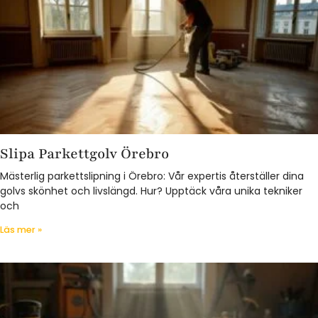
Slipa Parkettgolv Örebro
Mästerlig parkettslipning i Örebro: Vår expertis återställer dina
golvs skönhet och livslängd. Hur? Upptäck våra unika tekniker
och
Läs mer »