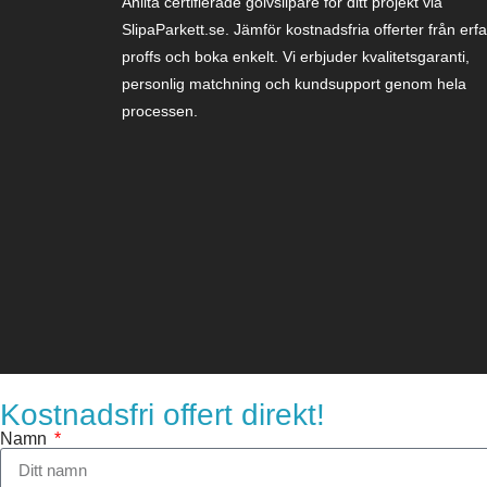
Anlita certifierade golvslipare för ditt projekt via
SlipaParkett.se. Jämför kostnadsfria offerter från erf
proffs och boka enkelt. Vi erbjuder kvalitetsgaranti,
personlig matchning och kundsupport genom hela
processen.
Kostnadsfri offert direkt!
Namn