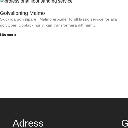
Golvslipning Malmö
Skickliga golvslipare i Malmö erbjuder förstklassig service för alla
golvtyper. Upptäck hur vi kan transformera ditt hem…
Läs mer »
Adress
G