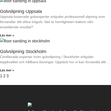
Golvslipning Uppsala
Uppsala-baserade golvexperter erbjuder professionell slipning som
förvandlar ditt slitna trägolv. Vad är hemligheten bakom vårt
enastående resultat?
Läs mer »
Golvslipning Stockholm
Certifierade experter inom golvslipning i Stockholm erbjuder
toppkvalitet och hållbara lösningar. Upptäck hur vi kan förvandla ditt…
Läs mer »
1
2
3