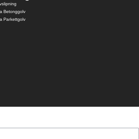
vslipning
pa Betonggolv
pa Parkettgolv