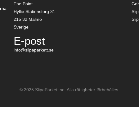
The Point
Gol
arna
Hyllie Stationstorg 31
Sli
215 32 Malmö
Sli
Sverige
E-post
info@slipaparkett.se
© 2025 SlipaParkett.se. Alla rättigheter förbehålles.